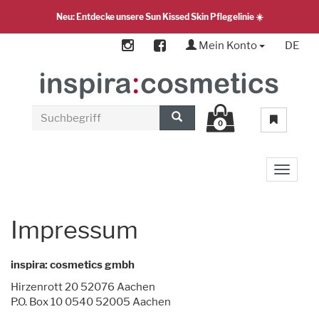
Neu: Entdecke unsere Sun Kissed Skin Pflegelinie ☀️
Mein Konto
DE
0
Toggle 
Impressum
inspira: cosmetics gmbh
Hirzenrott 20 52076 Aachen
P.O. Box 10 0540 52005 Aachen