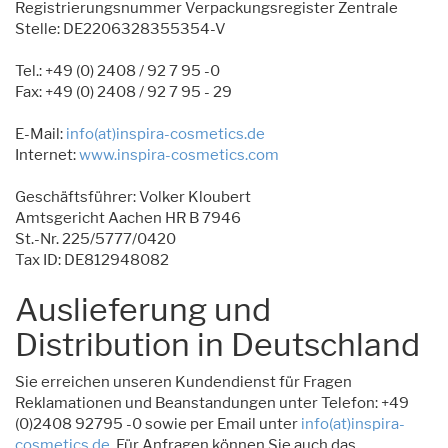
Registrierungsnummer Verpackungsregister Zentrale
Stelle: DE2206328355354-V
Tel.: +49 (0) 2408 / 92 7 95 -0
Fax: +49 (0) 2408 / 92 7 95 - 29
E-Mail:
info(at)inspira-cosmetics.de
Internet:
www.inspira-cosmetics.com
Geschäftsführer: Volker Kloubert
Amtsgericht Aachen HR B 7946
St.-Nr. 225/5777/0420
Tax ID: DE812948082
Auslieferung und
Distribution in Deutschland
Sie erreichen unseren Kundendienst für Fragen
Reklamationen und Beanstandungen unter Telefon: +49
(0)2408 92795 -0 sowie per Email unter
info(at)inspira-
cosmetics.de
. Für Anfragen können Sie auch das