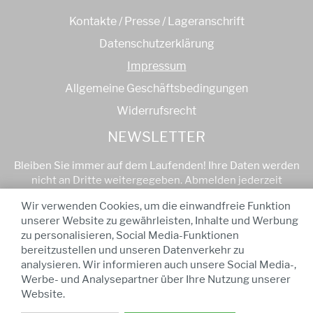
Kontakte / Presse / Lageranschrift
Datenschutzerklärung
Impressum
Allgemeine Geschäftsbedingungen
Widerrufsrecht
NEWSLETTER
Bleiben Sie immer auf dem Laufenden! Ihre Daten werden
nicht an Dritte weitergegeben. Abmelden jederzeit
möglich
Wir verwenden Cookies, um die einwandfreie Funktion
unserer Website zu gewährleisten, Inhalte und Werbung
Anmelden
zu personalisieren, Social Media-Funktionen
bereitzustellen und unseren Datenverkehr zu
analysieren. Wir informieren auch unsere Social Media-,
* Alle Preise sind inkl. MwSt
-
Ab einem Bestellwert von
Werbe- und Analysepartner über Ihre Nutzung unserer
75,00 € kostenfreier Versand!
Website.