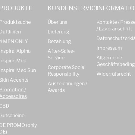
PRODUKTE
KUNDENSERVICE
INFORMATI
Produktsuche
Über uns
Kontakte / Press
/ Lageranschrift
Duftlinien
Lieferung
Datenschutzerkl
4 MEN ONLY
Bezahlung
Impressum
Inspira: Alpina
After-Sales-
Service
Allgemeine
Inspira: Med
Geschäftsbedin
Corporate Social
Inspira: Med Sun
Responsibility
Widerrufsrecht
Skin Accents
Auszeichnungen /
Promotion /
Awards
Accessoires
CBD
Gutscheine
DE PROMO (only
DE)