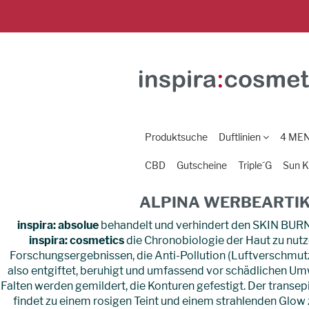
Produktsuche
Duftlinien
4 ME
CBD
Gutscheine
Triple´G
Sun K
ALPINA WERBEARTI
inspira: absolue
behandelt und verhindert den SKIN BURNO
inspira: cosmetics
die Chronobiologie der Haut zu nutz
Forschungsergebnissen, die Anti-Pollution (Luftverschmut
also entgiftet, beruhigt und umfassend vor schädlichen Umw
Falten werden gemildert, die Konturen gefestigt. Der transe
findet zu einem rosigen Teint und einem strahlenden Glow 