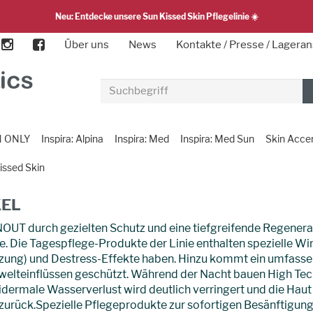
Neu: Entdecke unsere Sun Kissed Skin Pflegelinie ☀️
Über uns
News
Kontakte / Presse / Lageran
N ONLY
Inspira: Alpina
Inspira: Med
Inspira: Med Sun
Skin Acce
issed Skin
KEL
UT durch gezielten Schutz und eine tiefgreifende Regenerat
e. Die Tagespflege-Produkte der Linie enthalten spezielle W
zung) und Destress-Effekte haben. Hinzu kommt ein umfassen
elteinflüssen geschützt. Während der Nacht bauen High Tech W
pidermale Wasserverlust wird deutlich verringert und die Hau
zurück.Spezielle Pflegeprodukte zur sofortigen Besänftigung 