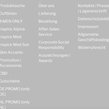
Produktsuche
Über uns
Kontakte / Press
/ Lageranschrift
Duftlinien
Lieferung
Datenschutzerkl
4 MEN ONLY
Bezahlung
Impressum
Inspira: Alpina
After-Sales-
Service
Allgemeine
Inspira: Med
Geschäftsbedin
Corporate Social
Inspira: Med Sun
Responsibility
Widerrufsrecht
Skin Accents
Auszeichnungen /
Promotion /
Awards
Accessoires
CBD
Gutscheine
DE PROMO (only
DE)
NL PROMO (only
NL)