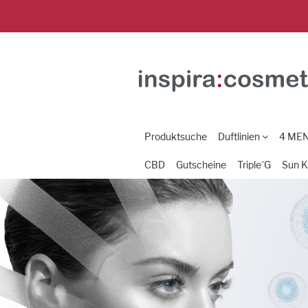
Produktsuche
Duftlinien
4 ME
CBD
Gutscheine
Triple´G
Sun K
Previous