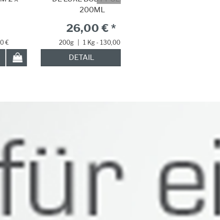
200ML
BIOTIC CREAM 50ML
26,00 € *
57,50 € *
200g
|
1 Kg - 130,00 €
50ml
|
1 L - 1150,00 €
DETAIL
DETAIL