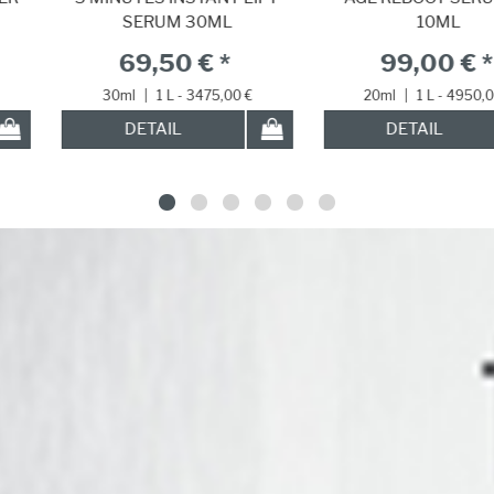
SERUM 30ML
10ML
69,50 € *
99,00 € *
30ml
|
1 L - 3475,00 €
20ml
|
1 L - 4950,00 €
DETAIL
DETAIL