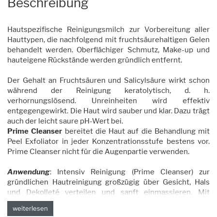
Beschreibung
Hautspezifische Reinigungsmilch zur Vorbereitung aller
Hauttypen, die nachfolgend mit fruchtsäurehaltigen Gelen
behandelt werden. Oberflächiger Schmutz, Make-up und
hauteigene Rückstände werden gründlich entfernt.
Der Gehalt an Fruchtsäuren und Salicylsäure wirkt schon
während der Reinigung keratolytisch, d. h.
verhornungslösend. Unreinheiten wird effektiv
entgegengewirkt. Die Haut wird sauber und klar. Dazu trägt
auch der leicht saure pH-Wert bei.
Prime
Cleanser
bereitet die Haut auf die Behandlung mit
Peel Exfoliator in jeder Konzentrationsstufe bestens vor.
Prime Cleanser nicht für die Augenpartie verwenden.
Anwendung
: Intensiv Reinigung (Prime Cleanser) zur
gründlichen Hautreinigung großzügig über Gesicht, Hals
und Dekolleté verteilen und sanft einmassieren. Mit
feuchten, angenehm temperierten Kompressen
weiterlesen
rückstandslos entfernen.