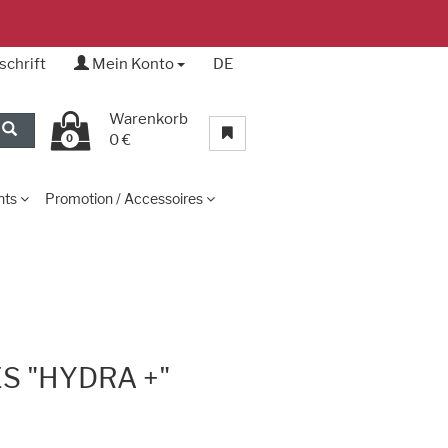
schrift
Mein Konto
DE
Warenkorb
0 €
0
nts
Promotion / Accessoires
S "HYDRA +"