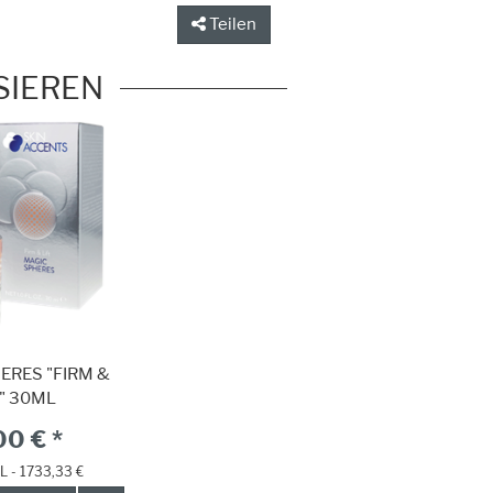
Teilen
SIEREN
ERES "FIRM &
T" 30ML
00 € *
 L - 1733,33 €