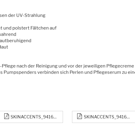
ssen der UV-Strahlung
aut und polstert Fältchen auf
wahrend
hautberuhigend
Haut
v-Pflege nach der Reinigung und vor der jeweiligen Pflegecre
es Pumpspenders verbinden sich Perlen und Pflegeserum zu ein
SKINACCENTS_9416_DE.pdf
SKINACCENTS_9416_GB.pdf