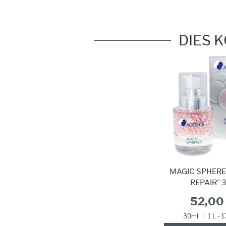
DIES 
MAGIC SPHERE
REPAIR" 
52,00 
30ml
|
1 L - 