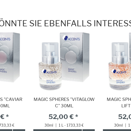
KÖNNTE SIE EBENFALLS INTERES
S "CAVIAR
MAGIC SPHERES "VITAGLOW
MAGIC SPH
30ML
C" 30ML
LIF
€ *
52,00 € *
52,
1733,33 €
30ml
|
1 L - 1733,33 €
30ml
|
1