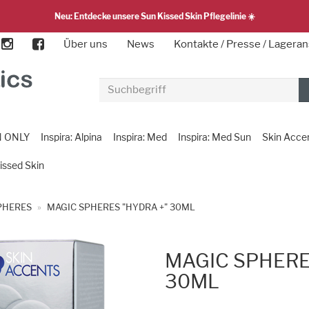
Neu: Entdecke unsere Sun Kissed Skin Pflegelinie ☀️
Über uns
News
Kontakte / Presse / Lageran
N ONLY
Inspira: Alpina
Inspira: Med
Inspira: Med Sun
Skin Acce
issed Skin
PHERES
MAGIC SPHERES "HYDRA +" 30ML
MAGIC SPHERE
30ML