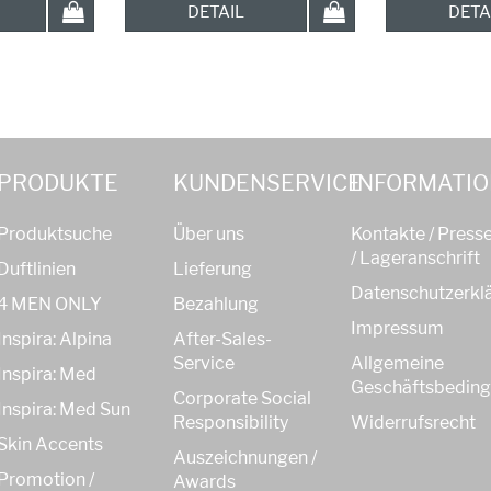
DETAIL
DETA
PRODUKTE
KUNDENSERVICE
INFORMATI
Produktsuche
Über uns
Kontakte / Press
/ Lageranschrift
Duftlinien
Lieferung
Datenschutzerkl
4 MEN ONLY
Bezahlung
Impressum
Inspira: Alpina
After-Sales-
Service
Allgemeine
Inspira: Med
Geschäftsbedin
Corporate Social
Inspira: Med Sun
Responsibility
Widerrufsrecht
Skin Accents
Auszeichnungen /
Promotion /
Awards