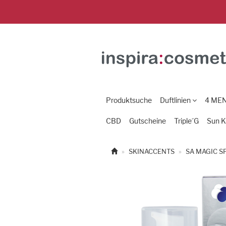
Produktsuche
Duftlinien
4 ME
CBD
Gutscheine
Triple´G
Sun K
SKINACCENTS
SA MAGIC S