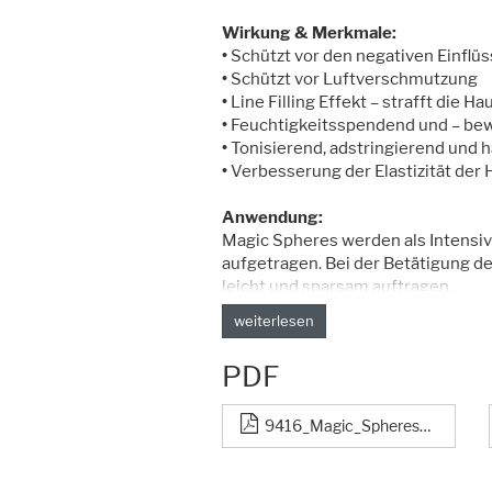
Wirkung & Merkmale:
•
Schützt vor den negativen Einflü
•
Schützt vor Luftverschmutzung
•
Line Filling Effekt – strafft die H
•
Feuchtigkeitsspendend und – be
•
Tonisierend, adstringierend und 
•
Verbesserung der Elastizität der 
Anwendung:
Magic Spheres werden als Intensi
aufgetragen. Bei der Betätigung d
leicht und sparsam auftragen.
weiterlesen
PDF
9416_Magic_Spheres_Hydra.pdf