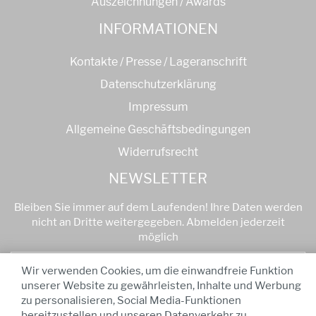
Auszeichnungen / Awards
INFORMATIONEN
Kontakte / Presse / Lageranschrift
Datenschutzerklärung
Impressum
Allgemeine Geschäftsbedingungen
Widerrufsrecht
NEWSLETTER
Bleiben Sie immer auf dem Laufenden! Ihre Daten werden
nicht an Dritte weitergegeben. Abmelden jederzeit
möglich
Anmelden
Wir verwenden Cookies, um die einwandfreie Funktion
unserer Website zu gewährleisten, Inhalte und Werbung
zu personalisieren, Social Media-Funktionen
* Alle Preise sind inkl. MwSt
-
Ab einem Bestellwert von
bereitzustellen und unseren Datenverkehr zu