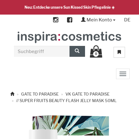
Neu: Entdecke unsere Sun Kissed Skin Pflegelinie ☀️
Mein Konto
DE
0
Toggle 
GATE TO PARADISE
VK GATE TO PARADISE
// SUPER FRUITS BEAUTY FLASH JELLY MASK 50ML